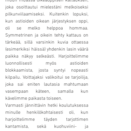
muun muassa oikeaoppisen kattauksen, 
joka osoittautui mielestäni melkoiseksi 
pilkunviilaamiseksi. Kuitenkin lopuksi, 
kun astioiden oikean järjestyksen oppi, 
oli se melko helppoa hommaa. 
Symmetrinen ja oikein tehty kattaus on 
tärkeää, sillä varsinkin kuvia ottaessa 
(esimerkiksi häissä) yhdenkin lasin väärä 
paikka näkyy selkeästi. Harjoittelimme 
luonnollisesti myös astioiden 
blokkaamista, josta syntyi nopeasti 
kilpailu. Voittajaksi valikoitui se tarjoilija, 
joka sai eniten lautasia mahtumaan 
vasempaan käteen, samalla kun 
kävelimme paikasta toiseen.
Varmasti jännittävin hetki koulutuksessa 
minulle henkilökohtaisesti oli, kun 
harjoittelimme täyden tarjottimen 
kantamista, sekä kuohuviini- ja 