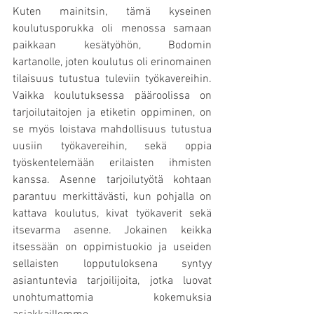
Kuten mainitsin, tämä kyseinen 
koulutusporukka oli menossa samaan 
paikkaan kesätyöhön, Bodomin 
kartanolle, joten koulutus oli erinomainen 
tilaisuus tutustua tuleviin työkavereihin. 
Vaikka koulutuksessa pääroolissa on 
tarjoilutaitojen ja etiketin oppiminen, on 
se myös loistava mahdollisuus tutustua 
uusiin työkavereihin, sekä oppia 
työskentelemään erilaisten ihmisten 
kanssa. Asenne tarjoilutyötä kohtaan 
parantuu merkittävästi, kun pohjalla on 
kattava koulutus, kivat työkaverit sekä 
itsevarma asenne. Jokainen keikka 
itsessään on oppimistuokio ja useiden 
sellaisten lopputuloksena syntyy 
asiantuntevia tarjoilijoita, jotka luovat 
unohtumattomia kokemuksia 