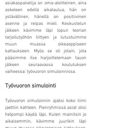
asiakaspalvelija on oma-aloitteinen, aina 
askeleen edellä aikataulua, hän on 
ystävällinen, hänellä on positiivinen 
asenne ja reipas mieli. Keskustelun 
jälkeen kävimme läpi lopun teorian 
tarjoilutyöhön liittyen ja tutustuimme 
muun muassa oikeaoppiseen 
kattaukseen. Myös se oli jotain, jota 
pääsimme itse harjoittelemaan tauon 
jälkeen seuraavassa koulutuksen 
vaiheessa: työvuoron simuloinnissa.
Työvuoron simulointi
Työvuoron simuloinnin ajaksi koko tiimi 
jaettiin kahteen. Pienryhmissä asiat olisi 
helpompi käydä läpi. Kuten mainitsin jo 
aikaisemmin, kävimme juurikin läpi 