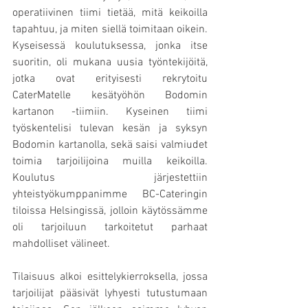
operatiivinen tiimi tietää, mitä keikoilla 
tapahtuu, ja miten siellä toimitaan oikein. 
Kyseisessä koulutuksessa, jonka itse 
suoritin, oli mukana uusia työntekijöitä, 
jotka ovat erityisesti rekrytoitu 
CaterMatelle kesätyöhön Bodomin 
kartanon -tiimiin. Kyseinen tiimi 
työskentelisi tulevan kesän ja syksyn 
Bodomin kartanolla, sekä saisi valmiudet 
toimia tarjoilijoina muilla keikoilla. 
Koulutus järjestettiin 
yhteistyökumppanimme BC-Cateringin 
tiloissa Helsingissä, jolloin käytössämme 
oli tarjoiluun tarkoitetut parhaat 
mahdolliset välineet. 
Tilaisuus alkoi esittelykierroksella, jossa 
tarjoilijat pääsivät lyhyesti tutustumaan 