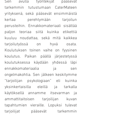
Sen avulla työntekijät pääsevät 
tarkemmin tutustumaan CaterMateen 
yrityksenä, sekä pääsevät ensimmäistä 
kertaa perehtymään tarjoilun 
perusteihin. Ennakkomateriaali sisältää 
paljon teoriaa siitä kuinka etikettiä 
kuuluu noudattaa, sekä mitä kaikkea 
tarjoilutyössä on hyvä osata.  
Koulutuksen toinen vaihe on fyysinen 
koulutus. Paikan päällä järjestetyssä 
koulutuksessa käydään yhdessä läpi 
ennakkomateriaalia ja sen 
ongelmakohtia. Sen jälkeen keskitymme 
“tarjoilijan psykologiaan” eli kuinka 
yksinkertaisilla eleillä ja tarkalla 
käytöksellä annamme itsevarman ja 
ammattitaitoisen tarjoilijan kuvan 
tapahtumien vieraille. Lopuksi tulevat 
tarjoilijat pääsevät tarkemmin 