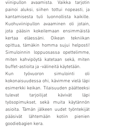
viinipullon avaamista. Vaikka tarjotin 
painoi aluksi, siihen tottui nopeasti, ja 
kantamisesta tuli luonnollista kaikille. 
Kuohuviinipullon avaaminen oli jotain, 
jota pääsin kokeilemaan ensimmäistä 
kertaa eläessäni. Oikean tekniikan 
opittua, tämäkin homma sujui helposti! 
Simuloinnin loppuosassa opettelimme, 
miten kahvipöytä katetaan sekä, miten 
buffet-astioita ja -välineitä käytetään. 
Kun työvuoron simulointi oli 
kokonaisuudessa ohi, kävimme vielä läpi 
esimerkki keikan. Tilaisuuden päätteeksi 
tulevat tarjoilijat kävivät läpi 
työsopimukset, sekä muita käytännön 
asioita. Tämän jälkeen uudet työntekijät 
pääsivät lähtemään kotiin pienien 
goodiebagien kera.  