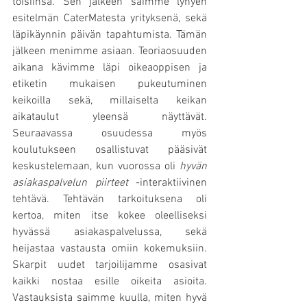
toisiinsa. Sen jälkeen saimme lyhyen 
esitelmän CaterMatesta yrityksenä, sekä 
läpikäynnin päivän tapahtumista. Tämän 
jälkeen menimme asiaan. Teoriaosuuden 
aikana kävimme läpi oikeaoppisen ja 
etiketin mukaisen pukeutuminen 
keikoilla sekä, millaiselta keikan 
aikataulut yleensä näyttävät. 
Seuraavassa osuudessa myös 
koulutukseen osallistuvat pääsivät 
keskustelemaan, kun vuorossa oli 
hyvän 
asiakaspalvelun piirteet
 -interaktiivinen 
tehtävä. Tehtävän tarkoituksena oli 
kertoa, miten itse kokee oleelliseksi 
hyvässä asiakaspalvelussa, sekä 
heijastaa vastausta omiin kokemuksiin. 
Skarpit uudet tarjoilijamme osasivat 
kaikki nostaa esille oikeita asioita. 
Vastauksista saimme kuulla, miten hyvä 