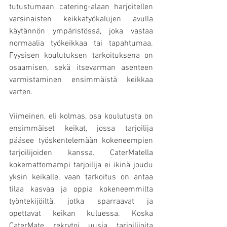
tutustumaan catering-alaan harjoitellen 
varsinaisten keikkatyökalujen avulla 
käytännön ympäristössä, joka vastaa 
normaalia työkeikkaa tai tapahtumaa. 
Fyysisen koulutuksen tarkoituksena on 
osaamisen, sekä itsevarman asenteen 
varmistaminen ensimmäistä keikkaa 
varten. 
Viimeinen, eli kolmas, osa koulutusta on 
ensimmäiset keikat, jossa tarjoilija 
pääsee työskentelemään kokeneempien 
tarjoilijoiden kanssa. CaterMatella 
kokemattomampi tarjoilija ei ikinä joudu 
yksin keikalle, vaan tarkoitus on antaa 
tilaa kasvaa ja oppia kokeneemmilta 
työntekijöiltä, jotka sparraavat ja 
opettavat keikan kuluessa. Koska 
CaterMate rekrytoi uusia tarjoilijoita 