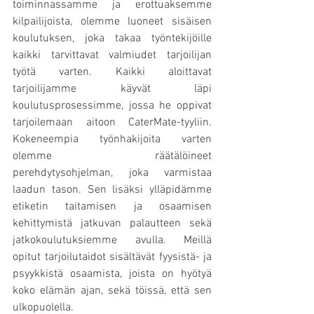
toiminnassamme ja erottuaksemme 
kilpailijoista, olemme luoneet sisäisen 
koulutuksen, joka takaa työntekijöille 
kaikki tarvittavat valmiudet tarjoilijan 
työtä varten. Kaikki aloittavat 
tarjoilijamme käyvät läpi 
koulutusprosessimme, jossa he oppivat 
tarjoilemaan aitoon CaterMate-tyyliin. 
Kokeneempia työnhakijoita varten 
olemme räätälöineet 
perehdytysohjelman, joka varmistaa 
laadun tason. Sen lisäksi ylläpidämme 
etiketin taitamisen ja osaamisen 
kehittymistä jatkuvan palautteen sekä 
jatkokoulutuksiemme avulla. Meillä 
opitut tarjoilutaidot sisältävät fyysistä- ja 
psyykkistä osaamista, joista on hyötyä 
koko elämän ajan, sekä töissä, että sen 
ulkopuolella.