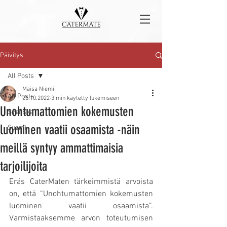
Päivitys
All Posts
Maisa Niemi
All Posts
25.10.2022
3 min käytetty lukemiseen
Unohtumattomien kokemusten
Svenska
luominen vaatii osaamista -näin
Suomi
meillä syntyy ammattimaisia
tarjoilijoita
Eräs CaterMaten tärkeimmistä arvoista 
on, että “Unohtumattomien kokemusten 
luominen vaatii osaamista”. 
Varmistaaksemme arvon toteutumisen 