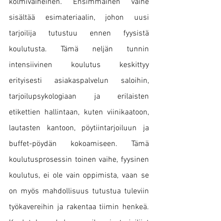
kolmivaiheinen. Ensimmäinen vaihe 
sisältää esimateriaalin, johon uusi 
tarjoilija tutustuu ennen fyysistä 
koulutusta. Tämä neljän tunnin 
intensiivinen koulutus keskittyy 
erityisesti asiakaspalvelun saloihin, 
tarjoilupsykologiaan ja erilaisten 
etikettien hallintaan, kuten viinikaatoon, 
lautasten kantoon, pöytiintarjoiluun ja 
buffet-pöydän kokoamiseen. Tämä 
koulutusprosessin toinen vaihe, fyysinen 
koulutus, ei ole vain oppimista, vaan se 
on myös mahdollisuus tutustua tuleviin 
työkavereihin ja rakentaa tiimin henkeä. 