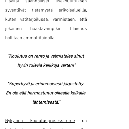
Lisäksi säännölliset lisäkoulutuksen 
syventävät tietämystä erikoisalueilla, 
kuten vatitarjoilussa, varmistaen, että 
jokainen haastavampikin tilaisuus 
hallitaan ammattitaidolla.
"Koulutus on rento ja valmistelee sinut 
hyvin tulevia keikkoja varten!"
"Superhyvä ja erinomaisesti järjestetty. 
En ole eää hermostunut oikealle keikalle 
lähtemisestä."
Nykyinen koulutusprosessimme
 on 