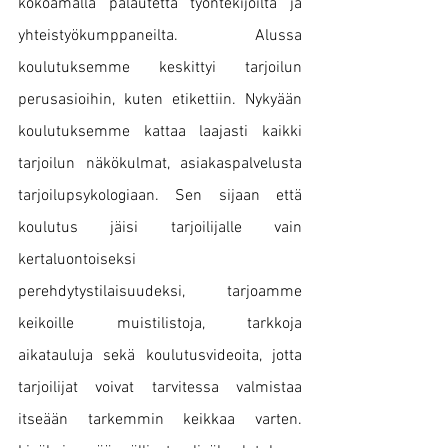
kokoamalla palautetta työntekijöiltä ja 
yhteistyökumppaneilta. Alussa 
koulutuksemme keskittyi tarjoilun 
perusasioihin, kuten etikettiin. Nykyään 
koulutuksemme kattaa laajasti kaikki 
tarjoilun näkökulmat, asiakaspalvelusta 
tarjoilupsykologiaan. Sen sijaan että 
koulutus jäisi tarjoilijalle vain 
kertaluontoiseksi 
perehdytystilaisuudeksi, tarjoamme 
keikoille muistilistoja, tarkkoja 
aikatauluja sekä koulutusvideoita, jotta 
tarjoilijat voivat tarvitessa valmistaa 
itseään tarkemmin keikkaa varten. 