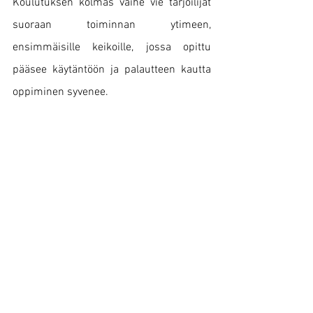
Koulutuksen kolmas vaihe vie tarjoilijat 
suoraan toiminnan ytimeen, 
ensimmäisille keikoille, jossa opittu 
pääsee käytäntöön ja palautteen kautta 
oppiminen syvenee.  