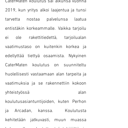
CaterMaten koulutus sai alkunsa vuonna 
2019, kun yritys alkoi laajentua ja tunsi 
tarvetta nostaa palvelunsa laatua 
entistäkin korkeammalle. Vaikka tarjoilu 
ei ole rakettitiedettä, tarjoilualan 
vaatimustaso on kuitenkin korkea ja 
edellyttää tiettyä osaamista. Nykyinen 
CaterMaten koulutus on suunniteltu 
huolellisesti vastaamaan alan tarpeita ja 
vaatimuksia ja se rakennettiin kokoon 
yhteistyössä alan 
koulutusasiantuntijoiden, kuten Perhon 
ja Arcadan, kanssa.  Koulutusta 
kehitetään jatkuvasti, muun muassa 