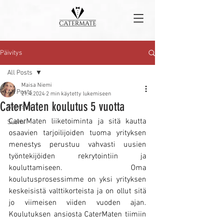
Päivitys
All Posts
Maisa Niemi
All Posts
21.4.2024
2 min käytetty lukemiseen
CaterMaten koulutus 5 vuotta
Svenska
CaterMaten liiketoiminta ja sitä kautta 
Suomi
osaavien tarjoilijoiden tuoma yrityksen 
menestys perustuu vahvasti uusien 
työntekijöiden rekrytointiin ja 
kouluttamiseen. Oma 
koulutusprosessimme on yksi yrityksen 
keskeisistä valttikorteista ja on ollut sitä 
jo viimeisen viiden vuoden ajan. 
Koulutuksen ansiosta CaterMaten tiimiin 