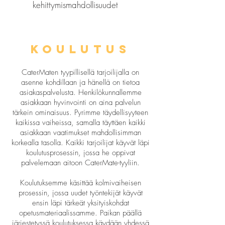
kehittymismahdollisuudet
koulutus
CaterMaten tyypillisellä tarjoilijalla on
asenne kohdillaan ja hänellä on tietoa
asiakaspalvelusta. Henkilökunnallemme
asiakkaan hyvinvointi on aina palvelun
tärkein ominaisuus. Pyrimme täydellisyyteen
kaikissa vaiheissa, samalla täyttäen kaikki
asiakkaan vaatimukset mahdollisimman
korkealla tasolla. Kaikki tarjoilijat käyvät läpi
koulutusprosessin, jossa he oppivat
palvelemaan aitoon CaterMate-tyyliin.
Koulutuksemme käsittää kolmivaiheisen
prosessin, jossa uudet työntekijät käyvät
ensin läpi tärkeät yksityiskohdat
opetusmateriaalissamme. Paikan päällä
järjestetyssä koulutuksessa käydään yhdessä