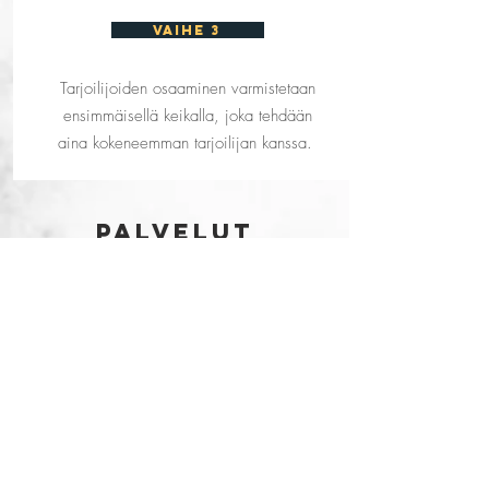
vaihe 3
Tarjoilijoiden osaaminen varmistetaan
ensimmäisellä keikalla, joka tehdään
aina kokeneemman tarjoilijan kanssa.
PALVELUT
Tarjoilijat
Yrityksille
Helsinki
Turku
Tampere