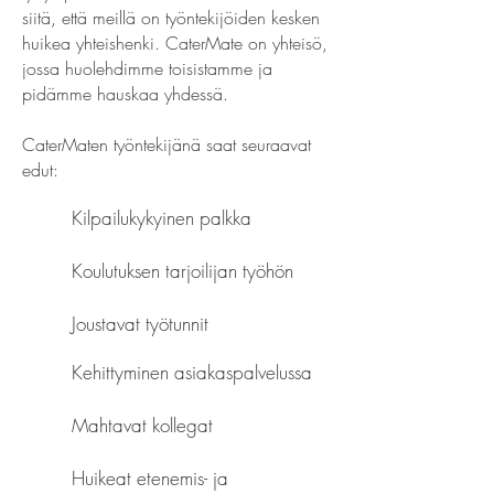
siitä, että meillä on työntekijöiden kesken
huikea yhteishenki. CaterMate on yhteisö,
jossa huolehdimme toisistamme ja
pidämme hauskaa yhdessä.
CaterMaten työntekijänä saat seuraavat
edut:
Kilpailukykyinen palkka
Koulutuksen tarjoilijan työhön
Joustavat työtunnit​
Kehittyminen asiakaspalvelussa
Mahtavat kollegat​
Huikeat etenemis- ja