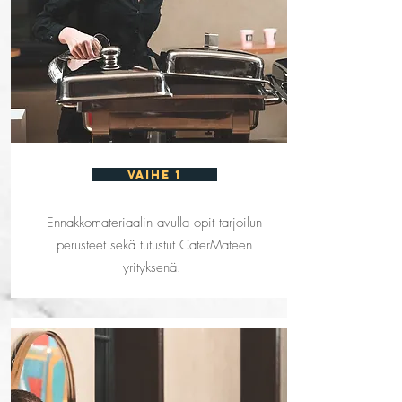
vaihe 1
Ennakkomateriaalin avulla opit tarjoilun
perusteet sekä tutustut CaterMateen
yrityksenä.