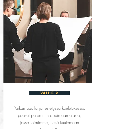
vaihe 2
Paikan päällä järjestetyssä koulutuksessa
pääset paremmin oppimaan alasta,
jossa toimimme, sekä kuulemaan