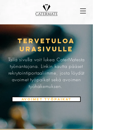
Tervetuloa
urasivulle
Tällä sivulla voit lukea CaterMatesta
työnantajana. Linkin kautta pääset
rekrytointiportaaliimme, josta löydät
avoimet työpaikat sekä avoimen
työhakemuksen.
AVOIMET TYÖPAIKAT