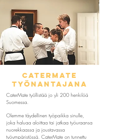
catermate
työnantajana
CaterMate työllistää jo yli 200 henkilöä
Suomessa.
Olemme täydellinen työpaikka sinulle,
joka haluaa aloittaa tai jatkaa työuraansa
nuorekkaassa ja joustavassa
työympäristössä. CaterMate on tunnettu