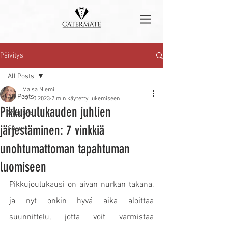
Päivitys
All Posts
Maisa Niemi
All Posts
12.10.2023
2 min käytetty lukemiseen
Pikkujoulukauden juhlien
Svenska
järjestäminen: 7 vinkkiä
Suomi
unohtumattoman tapahtuman
luomiseen
Pikkujoulukausi on aivan nurkan takana, 
ja nyt onkin hyvä aika aloittaa 
suunnittelu, jotta voit varmistaa 