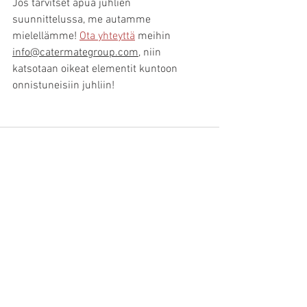
Jos tarvitset apua juhlien 
suunnittelussa, me autamme 
mielellämme! 
Ota yhteyttä
 meihin 
info@catermategroup.com,
 niin 
katsotaan oikeat elementit kuntoon 
onnistuneisiin juhliin!
Katso kaikki
Viimeisimmät päivitykset