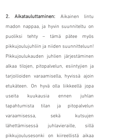
2. Aikatauluttaminen:
 Aikainen lintu 
madon nappaa, ja hyvin suunniteltu on 
puoliksi tehty – tämä pätee myös 
pikkujoulujuhliin ja niiden suunnitteluun! 
Pikkujoulukauden juhlien järjestäminen 
alkaa tilojen, pitopalvelun, esiintyjien ja 
tarjoilioiden varaamisella, hyvissä ajoin 
etukäteen.
 On hyvä olla liikkeellä jopa 
useita kuukausia ennen juhlan 
tapahtumista tilan ja pitopalvelun 
varaamisessa, sekä kutsujen 
lähettämisessä juhlavieraille, sillä 
pikkujoulusesonki on kiireellistä aikaa 